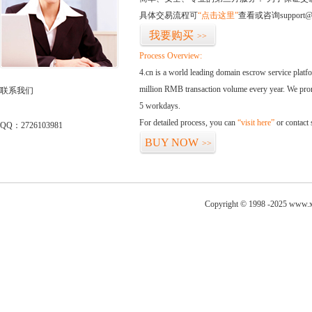
具体交易流程可
“点击这里”
查看或咨询support@
我要购买
>>
Process Overview:
4.cn is a world leading domain escrow service plat
million RMB transaction volume every year. We promi
联系我们
5 workdays.
For detailed process, you can
“visit here”
or contact
QQ：2726103981
BUY NOW
>>
Copyright © 1998 -2025 www.xi